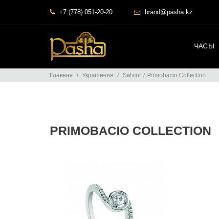
+7 (778) 051-20-20
brand@pasha.kz
ЧАСЫ
Главная
Украшения
Salvini
Primobacio Collection
PRIMOBACIO COLLECTION