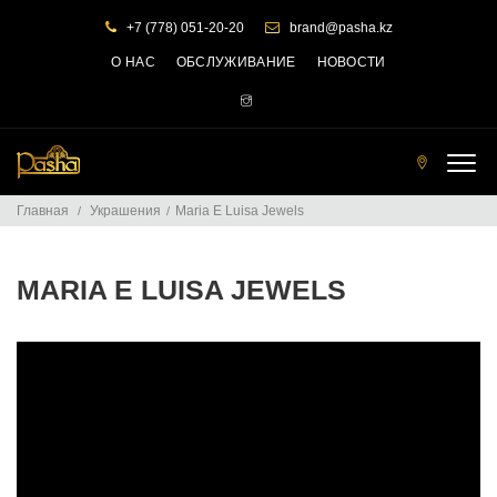
+7 (778) 051-20-20
brand@pasha.kz
О НАС
ОБСЛУЖИВАНИЕ
НОВОСТИ
Т
О
Главная
Украшения
Maria E Luisa Jewels
Ч
К
И
П
MARIA E LUISA JEWELS
Р
О
Д
А
Ж