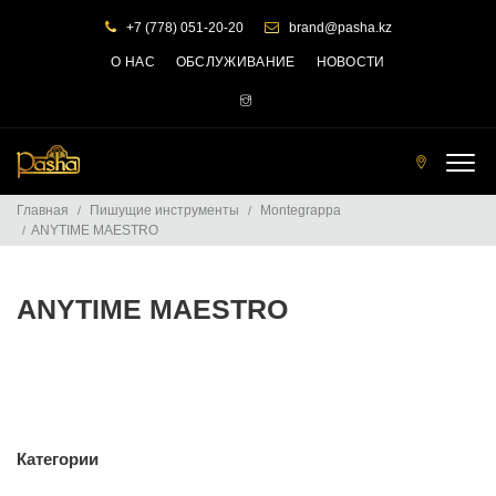
+7 (778) 051-20-20
brand@pasha.kz
О НАС
ОБСЛУЖИВАНИЕ
НОВОСТИ
Т
О
Главная
Пишущие инструменты
Montegrappa
Ч
ANYTIME MAESTRO
К
И
П
Р
ANYTIME MAESTRO
О
Д
А
Ж
Категории