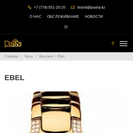
+7 (778) 051-20-20
brand@pasha.kz
О НАС
ОБСЛУЖИВАНИЕ
НОВОСТИ
Т
О
Главная
Часы
Женские
Ebel
Ч
К
И
П
EBEL
Р
О
Д
А
Ж