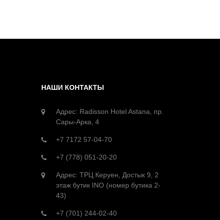
НАШИ КОНТАКТЫ
Адрес: Radisson Hotel Astana, пр.
Сары-Арка, 4
+7 7172 57-04-70
+7 (778) 051-20-20
Адрес: ТРЦ Керуен, Достык 9, 2
этаж бутик INO (номер бутика 2-
43)
+7 (701) 244-02-40