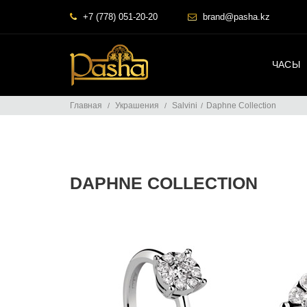
+7 (778) 051-20-20
brand@pasha.kz
ЧАСЫ
Главная
Украшения
Salvini
Daphne Collection
DAPHNE COLLECTION