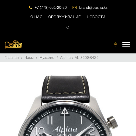
+7 (778) 051-20-20
brand@pasha.kz
О НАС
ОБСЛУЖИВАНИЕ
НОВОСТИ
Т
О
Главная
Часы
Мужские
Alpina
AL-860GB4S6
Ч
К
И
П
Р
О
Д
А
Ж