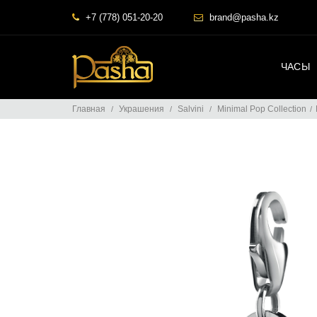
+7 (778) 051-20-20
brand@pasha.kz
ЧАСЫ
Главная
Украшения
Salvini
Minimal Pop Collection