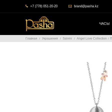
+7 (778) 051-20-20
brand@pasha.kz
ЧАСЫ
Главная
Украшения
Salvini
Angel Love Collection
П