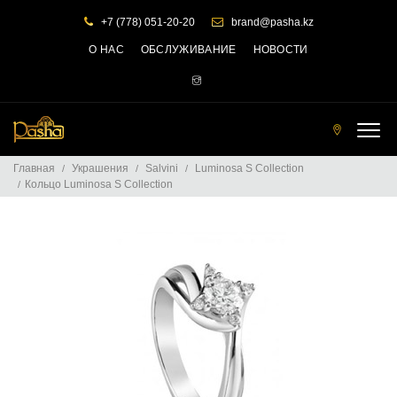
+7 (778) 051-20-20
brand@pasha.kz
О НАС
ОБСЛУЖИВАНИЕ
НОВОСТИ
Т
О
Главная
Украшения
Salvini
Luminosa S Collection
Ч
Кольцо Luminosa S Collection
К
И
П
Р
О
Д
А
Ж