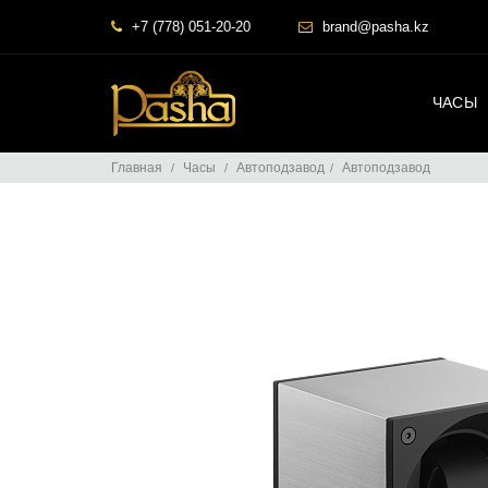
+7 (778) 051-20-20
brand@pasha.kz
ЧАСЫ
Главная
Часы
Автоподзавод
Автоподзавод