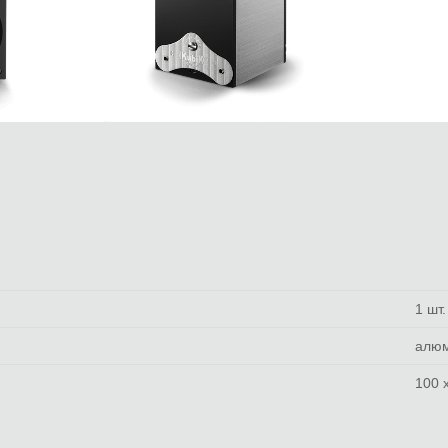
1 шт.
алю
100 