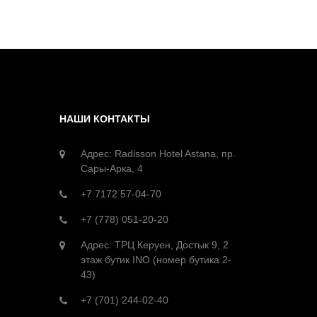
НАШИ КОНТАКТЫ
Адрес: Radisson Hotel Astana, пр.
Сары-Арка, 4
+7 7172 57-04-70
+7 (778) 051-20-20
Адрес: ТРЦ Керуен, Достык 9, 2
этаж бутик INO (номер бутика 2-
43)
+7 (701) 244-02-40