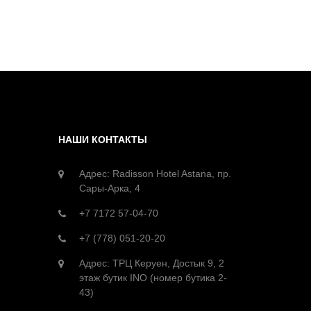
НАШИ КОНТАКТЫ
Адрес: Radisson Hotel Astana, пр.
Сары-Арка, 4
+7 7172 57-04-70
+7 (778) 051-20-20
Адрес: ТРЦ Керуен, Достык 9, 2
этаж бутик INO (номер бутика 2-
43)