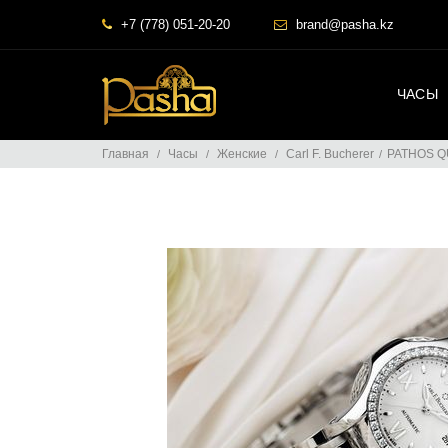
+7 (778) 051-20-20
brand@pasha.kz
ЧАСЫ
Главная
Часы
Женские
Carl F. Bucherer
PATHOS 