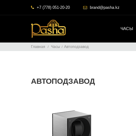
+7 (778) 051-20-20
brand@pasha.kz
ЧАСЫ
Главная
Часы
Автоподзавод
АВТОПОДЗАВОД