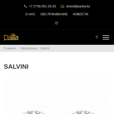
+7 (778) 051-20-20
brand@pasha.kz
О НАС
ОБСЛУЖИВАНИЕ
НОВОСТИ
Т
О
Главная
Украшения
Salvini
Ч
К
И
П
SALVINI
Р
О
Д
А
Ж